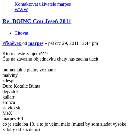
Kontaktovat uživatele marpes
WWW
Re: BOINC Con Jeseň 2011
Citovat
Příspěvek
od
marpes
»
pát črc 29, 2011 12:44 pm
Kto ma este zaujem????
Čas na zavaznu objednavku chaty nas zacina tlacit
momentalne platny zoznam:
malviny
zdespi
Duro Kotulic Bunta
dejvidek
gallarr
Honza
slavko.sk
MeX
marpes + 1
co je stale iba 10, a to je velmi malo (musel by som ziadat vysoke
zalohy od kazdeho)