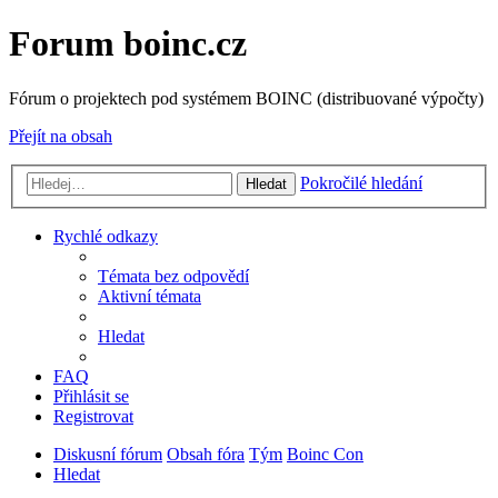
Forum boinc.cz
Fórum o projektech pod systémem BOINC (distribuované výpočty)
Přejít na obsah
Pokročilé hledání
Hledat
Rychlé odkazy
Témata bez odpovědí
Aktivní témata
Hledat
FAQ
Přihlásit se
Registrovat
Diskusní fórum
Obsah fóra
Tým
Boinc Con
Hledat