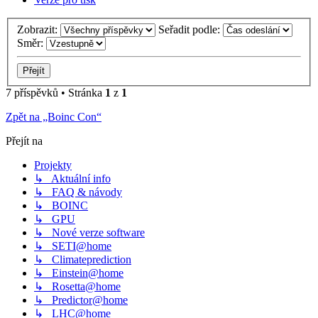
Zobrazit:
Seřadit podle:
Směr:
7 příspěvků • Stránka
1
z
1
Zpět na „Boinc Con“
Přejít na
Projekty
↳ Aktuální info
↳ FAQ & návody
↳ BOINC
↳ GPU
↳ Nové verze software
↳ SETI@home
↳ Climateprediction
↳ Einstein@home
↳ Rosetta@home
↳ Predictor@home
↳ LHC@home