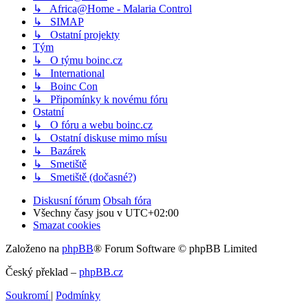
↳ Africa@Home - Malaria Control
↳ SIMAP
↳ Ostatní projekty
Tým
↳ O týmu boinc.cz
↳ International
↳ Boinc Con
↳ Připomínky k novému fóru
Ostatní
↳ O fóru a webu boinc.cz
↳ Ostatní diskuse mimo mísu
↳ Bazárek
↳ Smetiště
↳ Smetiště (dočasné?)
Diskusní fórum
Obsah fóra
Všechny časy jsou v
UTC+02:00
Smazat cookies
Založeno na
phpBB
® Forum Software © phpBB Limited
Český překlad –
phpBB.cz
Soukromí
|
Podmínky