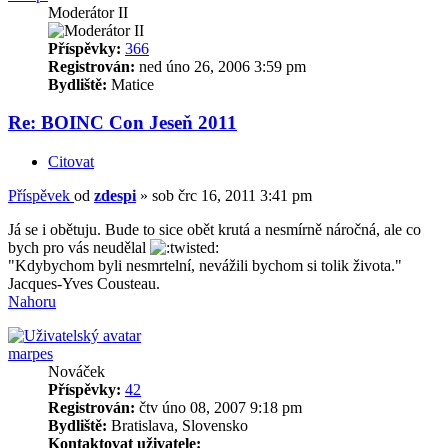
Moderátor II
Příspěvky:
366
Registrován:
ned úno 26, 2006 3:59 pm
Bydliště:
Matice
Re: BOINC Con Jeseň 2011
Citovat
Příspěvek
od
zdespi
»
sob črc 16, 2011 3:41 pm
Já se i obětuju. Bude to sice obět krutá a nesmírně náročná, ale co
bych pro vás neudělal
"Kdybychom byli nesmrtelní, nevážili bychom si tolik života."
Jacques-Yves Cousteau.
Nahoru
marpes
Nováček
Příspěvky:
42
Registrován:
čtv úno 08, 2007 9:18 pm
Bydliště:
Bratislava, Slovensko
Kontaktovat uživatele: