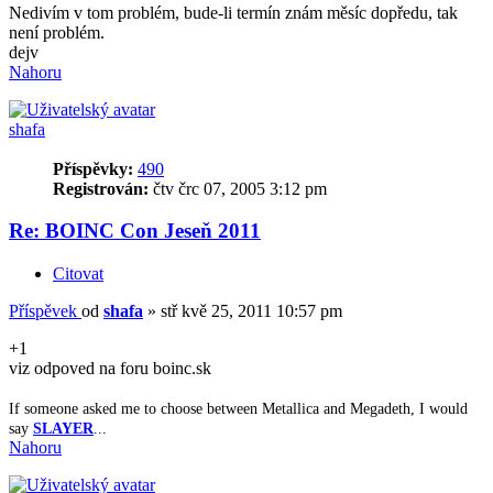
Nedivím v tom problém, bude-li termín znám měsíc dopředu, tak
není problém.
dejv
Nahoru
shafa
Příspěvky:
490
Registrován:
čtv črc 07, 2005 3:12 pm
Re: BOINC Con Jeseň 2011
Citovat
Příspěvek
od
shafa
»
stř kvě 25, 2011 10:57 pm
+1
viz odpoved na foru boinc.sk
If someone asked me to choose between Metallica and Megadeth, I would
say
SLAYER
...
Nahoru