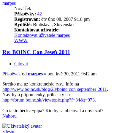
marpes
Nováček
Příspěvky:
42
Registrován:
čtv úno 08, 2007 9:18 pm
Bydliště:
Bratislava, Slovensko
Kontaktovat uživatele:
Kontaktovat uživatele marpes
WWW
Re: BOINC Con Jeseň 2011
Citovat
Příspěvek
od
marpes
»
pon kvě 30, 2011 9:42 am
Stretko ma uz konkretnejsie rysy. Info na
http://www.boinc.sk/blog/23/boinc-con-september-2011
.
Navrhy a pripomienky, prihlasky na
http://forum.boinc.sk/viewtopic.php?f=34&t=973
.
Co takto becica+pipa? Kto by sa obetoval a doviezol?
Nahoru
zdespi