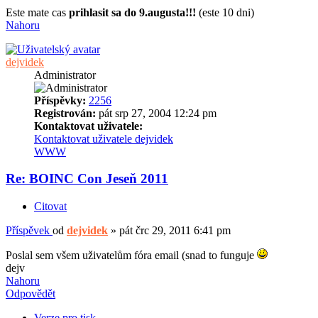
Este mate cas
prihlasit sa do 9.augusta!!!
(este 10 dni)
Nahoru
dejvidek
Administrator
Příspěvky:
2256
Registrován:
pát srp 27, 2004 12:24 pm
Kontaktovat uživatele:
Kontaktovat uživatele dejvidek
WWW
Re: BOINC Con Jeseň 2011
Citovat
Příspěvek
od
dejvidek
»
pát črc 29, 2011 6:41 pm
Poslal sem všem uživatelům fóra email (snad to funguje
dejv
Nahoru
Odpovědět
Verze pro tisk