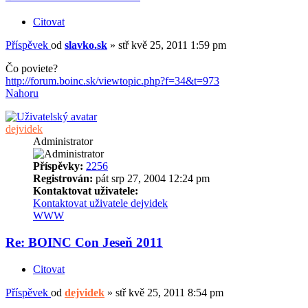
Citovat
Příspěvek
od
slavko.sk
»
stř kvě 25, 2011 1:59 pm
Čo poviete?
http://forum.boinc.sk/viewtopic.php?f=34&t=973
Nahoru
dejvidek
Administrator
Příspěvky:
2256
Registrován:
pát srp 27, 2004 12:24 pm
Kontaktovat uživatele:
Kontaktovat uživatele dejvidek
WWW
Re: BOINC Con Jeseň 2011
Citovat
Příspěvek
od
dejvidek
»
stř kvě 25, 2011 8:54 pm