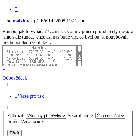
Citovat
Příspěvek
od
malviny
»
pát bře 14, 2008 11:41 am
Rampo, jak to vypada? Uz mas sezonu v plnem proudu cely mesic a
jsme stale tuned, jenze asi nas bude vic, co bychom si potrebovali
trochu naplanovat duben.
Nahoru
Odpovědět
Verze pro tisk
Zobrazit:
Seřadit podle:
Směr: