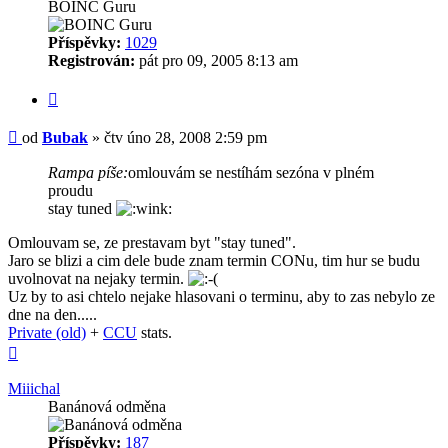
BOINC Guru
Příspěvky:
1029
Registrován:
pát pro 09, 2005 8:13 am
Citovat
Příspěvek
od
Bubak
»
čtv úno 28, 2008 2:59 pm
Rampa píše:
omlouvám se nestíhám sezóna v plném
proudu
stay tuned
Omlouvam se, ze prestavam byt "stay tuned".
Jaro se blizi a cim dele bude znam termin CONu, tim hur se budu
uvolnovat na nejaky termin.
Uz by to asi chtelo nejake hlasovani o terminu, aby to zas nebylo ze
dne na den.....
Private (old)
+
CCU
stats.
Nahoru
Miiichal
Banánová odměna
Příspěvky:
187