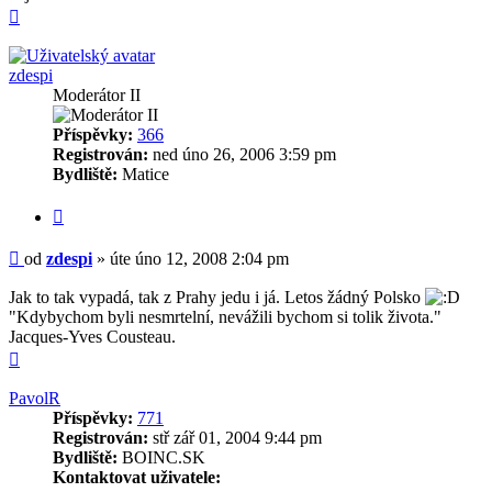
Nahoru
zdespi
Moderátor II
Příspěvky:
366
Registrován:
ned úno 26, 2006 3:59 pm
Bydliště:
Matice
Citovat
Příspěvek
od
zdespi
»
úte úno 12, 2008 2:04 pm
Jak to tak vypadá, tak z Prahy jedu i já. Letos žádný Polsko
"Kdybychom byli nesmrtelní, nevážili bychom si tolik života."
Jacques-Yves Cousteau.
Nahoru
PavolR
Příspěvky:
771
Registrován:
stř zář 01, 2004 9:44 pm
Bydliště:
BOINC.SK
Kontaktovat uživatele: