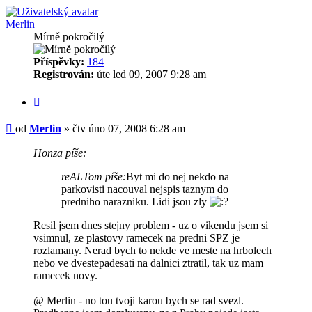
Merlin
Mírně pokročilý
Příspěvky:
184
Registrován:
úte led 09, 2007 9:28 am
Citovat
Příspěvek
od
Merlin
»
čtv úno 07, 2008 6:28 am
Honza píše:
reALTom píše:
Byt mi do nej nekdo na
parkovisti nacouval nejspis taznym do
predniho narazniku. Lidi jsou zly
Resil jsem dnes stejny problem - uz o vikendu jsem si
vsimnul, ze plastovy ramecek na predni SPZ je
rozlamany. Nerad bych to nekde ve meste na hrbolech
nebo ve dvestepadesati na dalnici ztratil, tak uz mam
ramecek novy.
@ Merlin - no tou tvoji karou bych se rad svezl.