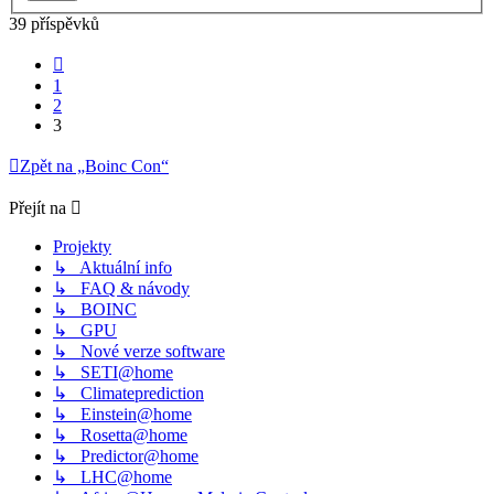
39 příspěvků
Předchozí
1
2
3
Zpět na „Boinc Con“
Přejít na
Projekty
↳ Aktuální info
↳ FAQ & návody
↳ BOINC
↳ GPU
↳ Nové verze software
↳ SETI@home
↳ Climateprediction
↳ Einstein@home
↳ Rosetta@home
↳ Predictor@home
↳ LHC@home