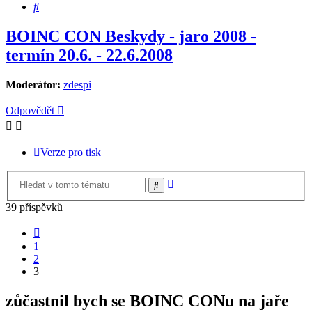
Hledat
BOINC CON Beskydy - jaro 2008 -
termín 20.6. - 22.6.2008
Moderátor:
zdespi
Odpovědět
Verze pro tisk
Pokročilé
Hledat
hledání
39 příspěvků
Předchozí
1
2
3
zůčastnil bych se BOINC CONu na jaře