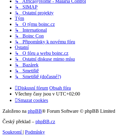
↳ Africa@Home - Malaria Control
↳ SIMAP
↳ Ostatní projekty
Tým
↳ O týmu boinc.cz
↳ International
↳ Boinc Con
↳ Připomínky k novému fóru
Ostatní
↳ O fóru a webu boinc.cz
↳ Ostatní diskuse mimo mísu
↳ Bazárek
↳ Smetiště
↳ Smetiště (dočasné?)
Diskusní fórum
Obsah fóra
Všechny časy jsou v
UTC+02:00
Smazat cookies
Založeno na
phpBB
® Forum Software © phpBB Limited
Český překlad –
phpBB.cz
Soukromí
|
Podmínky