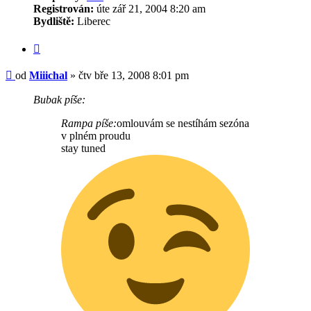
Registrován:
úte zář 21, 2004 8:20 am
Bydliště:
Liberec
Citovat
Příspěvek
od
Miiichal
»
čtv bře 13, 2008 8:01 pm
Bubak píše:
Rampa píše:
omlouvám se nestíhám sezóna
v plném proudu
stay tuned