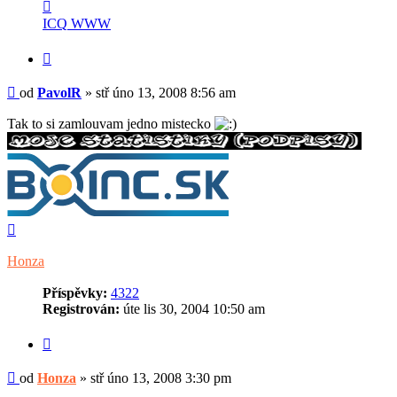
Kontaktovat
uživatele
ICQ
WWW
PavolR
Citovat
Příspěvek
od
PavolR
»
stř úno 13, 2008 8:56 am
Tak to si zamlouvam jedno mistecko
Nahoru
Honza
Příspěvky:
4322
Registrován:
úte lis 30, 2004 10:50 am
Citovat
Příspěvek
od
Honza
»
stř úno 13, 2008 3:30 pm