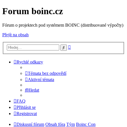
Forum boinc.cz
Fórum o projektech pod systémem BOINC (distribuované výpočty)
Přejít na obsah
Pokročilé
Hledat
hledání
Rychlé odkazy
Témata bez odpovědí
Aktivní témata
Hledat
FAQ
Přihlásit se
Registrovat
Diskusní fórum
Obsah fóra
Tým
Boinc Con