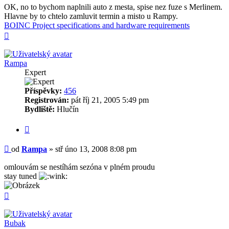
OK, no to bychom naplnili auto z mesta, spise nez fuze s Merlinem.
Hlavne by to chtelo zamluvit termin a misto u Rampy.
BOINC Project specifications and hardware requirements
Nahoru
Rampa
Expert
Příspěvky:
456
Registrován:
pát říj 21, 2005 5:49 pm
Bydliště:
Hlučín
Citovat
Příspěvek
od
Rampa
»
stř úno 13, 2008 8:08 pm
omlouvám se nestíhám sezóna v plném proudu
stay tuned
Nahoru
Bubak