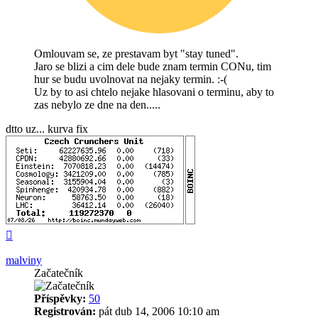
Omlouvam se, ze prestavam byt "stay tuned".
Jaro se blizi a cim dele bude znam termin CONu, tim
hur se budu uvolnovat na nejaky termin. :-(
Uz by to asi chtelo nejake hlasovani o terminu, aby to
zas nebylo ze dne na den.....
dtto uz... kurva fix
Nahoru
malviny
Začatečník
Příspěvky:
50
Registrován:
pát dub 14, 2006 10:10 am