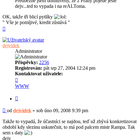
Predbezne jsem domluveny, ze z Prahy pojede jeste
dejv...ted to vypada i na reALToma.
OK, takže tři blicí pytlíky
" Vše je pomíjivé, kredit zůstává "
Nahoru
dejvidek
Administrator
Příspěvky:
2256
Registrován:
pát srp 27, 2004 12:24 pm
Kontaktovat uživatele:
Kontaktovat
uživatele
WWW
dejvidek
Citovat
Příspěvek
od
dejvidek
»
sob úno 09, 2008 9:39 pm
Takže to vypadá, že účastníci se najdou, teď už zbývá konkretizovat
období kdy slezinu uskutečnit, to má pod palcem mistr Rampa. Tak
sem s daty
dejv