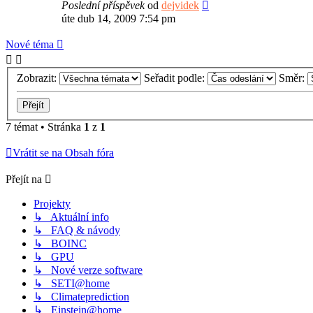
Poslední příspěvek
od
dejvidek
úte dub 14, 2009 7:54 pm
Nové téma
Zobrazit:
Seřadit podle:
Směr:
7 témat • Stránka
1
z
1
Vrátit se na Obsah fóra
Přejít na
Projekty
↳ Aktuální info
↳ FAQ & návody
↳ BOINC
↳ GPU
↳ Nové verze software
↳ SETI@home
↳ Climateprediction
↳ Einstein@home