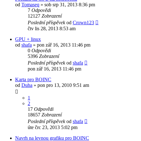
od
Tomaseq
»
sob srp 31, 2013 8:36 pm
7
Odpovědi
12127
Zobrazení
Poslední příspěvek
od
Crown123
čtv lis 28, 2013 8:53 am
GPU + linux
od
shafa
»
pon zář 16, 2013 11:46 pm
0
Odpovědi
5396
Zobrazení
Poslední příspěvek
od
shafa
pon zář 16, 2013 11:46 pm
Karta pro BOINC
od
Duha
»
pon pro 13, 2010 9:51 am
1
2
17
Odpovědi
18657
Zobrazení
Poslední příspěvek
od
shafa
úte črc 23, 2013 5:02 pm
Navrh na levnou grafiku pro BOINC