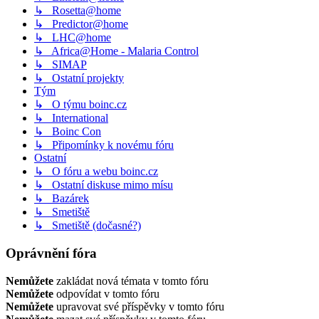
↳ Rosetta@home
↳ Predictor@home
↳ LHC@home
↳ Africa@Home - Malaria Control
↳ SIMAP
↳ Ostatní projekty
Tým
↳ O týmu boinc.cz
↳ International
↳ Boinc Con
↳ Připomínky k novému fóru
Ostatní
↳ O fóru a webu boinc.cz
↳ Ostatní diskuse mimo mísu
↳ Bazárek
↳ Smetiště
↳ Smetiště (dočasné?)
Oprávnění fóra
Nemůžete
zakládat nová témata v tomto fóru
Nemůžete
odpovídat v tomto fóru
Nemůžete
upravovat své příspěvky v tomto fóru