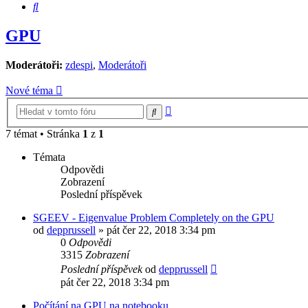
Hledat
GPU
Moderátoři:
zdespi
,
Moderátoři
Nové téma
Pokročilé
Hledat
hledání
7 témat • Stránka
1
z
1
Témata
Odpovědi
Zobrazení
Poslední příspěvek
SGEEV - Eigenvalue Problem Completely on the GPU
od
depprussell
»
pát čer 22, 2018 3:34 pm
0
Odpovědi
3315
Zobrazení
Poslední příspěvek
od
depprussell
pát čer 22, 2018 3:34 pm
Počítání na GPU na notebooku