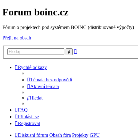
Forum boinc.cz
Fórum o projektech pod systémem BOINC (distribuované výpočty)
Přejít na obsah
Pokročilé
Hledat
hledání
Rychlé odkazy
Témata bez odpovědí
Aktivní témata
Hledat
FAQ
Přihlásit se
Registrovat
Diskusní fórum
Obsah fóra
Projekty
GPU