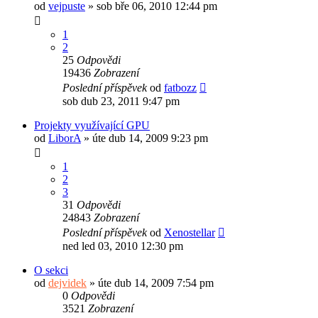
od
vejpuste
»
sob bře 06, 2010 12:44 pm
1
2
25
Odpovědi
19436
Zobrazení
Poslední příspěvek
od
fatbozz
sob dub 23, 2011 9:47 pm
Projekty využívající GPU
od
LiborA
»
úte dub 14, 2009 9:23 pm
1
2
3
31
Odpovědi
24843
Zobrazení
Poslední příspěvek
od
Xenostellar
ned led 03, 2010 12:30 pm
O sekci
od
dejvidek
»
úte dub 14, 2009 7:54 pm
0
Odpovědi
3521
Zobrazení