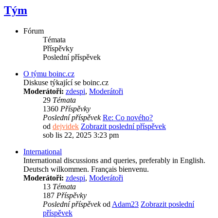
Tým
Fórum
Témata
Příspěvky
Poslední příspěvek
O týmu boinc.cz
Diskuse týkající se boinc.cz
Moderátoři:
zdespi
,
Moderátoři
29
Témata
1360
Příspěvky
Poslední příspěvek
Re: Co nového?
od
dejvidek
Zobrazit poslední příspěvek
sob lis 22, 2025 3:23 pm
International
International discussions and queries, preferably in English.
Deutsch wilkommen. Français bienvenu.
Moderátoři:
zdespi
,
Moderátoři
13
Témata
187
Příspěvky
Poslední příspěvek
od
Adam23
Zobrazit poslední
příspěvek