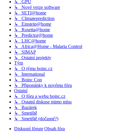
↳ GPU
↳ Nové verze software
↳ SETI@home
↳ Climateprediction
↳ Einstein@home
↳ Rosetta@home
↳ Predictor@home
↳ LHC@home
↳ Africa@Home - Malaria Control
↳ SIMAP
↳ Ostatní projekty
Tým
↳ O týmu boinc.cz
↳ International
↳ Boinc Con
↳ Připomínky k novému fóru
Ostatní
↳ O fóru a webu boinc.cz
↳ Ostatní diskuse mimo mísu
↳ Bazárek
↳ Smetiště
↳ Smetiště (dočasné?)
Diskusní fórum
Obsah fóra