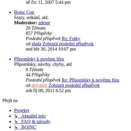
stř črc 11, 2007 5:44 pm
Boinc Con
Srazy, setkání, atd.
Moderátor:
zdespi
20
Témata
857
Příspěvky
Poslední příspěvek
Re: Fotky
od
shafa
Zobrazit poslední příspěvek
ned bře 30, 2014 10:07 pm
Připomínky k novému fóru
Připomínky, návrhy, chyby, atd
6
Témata
44
Příspěvky
Poslední příspěvek
Re: Připomínky k novému fóru
od
dejvidek
Zobrazit poslední příspěvek
sob říj 08, 2011 6:52 pm
Přejít na
Projekty
↳ Aktuální info
↳ FAQ & návody
↳ BOINC