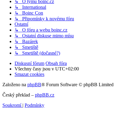
↳ O týmu boinc.cz
↳ International
↳ Boinc Con
↳ Připomínky k novému fóru
Ostatní
↳ O fóru a webu boinc.cz
↳ Ostatní diskuse mimo mísu
↳ Bazárek
↳ Smetiště
↳ Smetiště (dočasné?)
Diskusní fórum
Obsah fóra
Všechny časy jsou v
UTC+02:00
Smazat cookies
Založeno na
phpBB
® Forum Software © phpBB Limited
Český překlad –
phpBB.cz
Soukromí
|
Podmínky