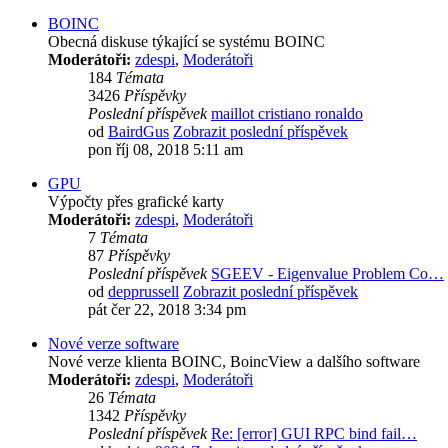
BOINC
Obecná diskuse týkající se systému BOINC
Moderátoři:
zdespi
,
Moderátoři
184
Témata
3426
Příspěvky
Poslední příspěvek
maillot cristiano ronaldo
od
BairdGus
Zobrazit poslední příspěvek
pon říj 08, 2018 5:11 am
GPU
Výpočty přes grafické karty
Moderátoři:
zdespi
,
Moderátoři
7
Témata
87
Příspěvky
Poslední příspěvek
SGEEV - Eigenvalue Problem Co…
od
depprussell
Zobrazit poslední příspěvek
pát čer 22, 2018 3:34 pm
Nové verze software
Nové verze klienta BOINC, BoincView a dalšího software
Moderátoři:
zdespi
,
Moderátoři
26
Témata
1342
Příspěvky
Poslední příspěvek
Re: [error] GUI RPC bind fail…