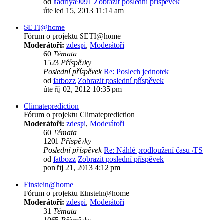
od
hadriya9091
Zobrazit poslední příspěvek
úte led 15, 2013 11:14 am
SETI@home
Fórum o projektu SETI@home
Moderátoři:
zdespi
,
Moderátoři
60
Témata
1523
Příspěvky
Poslední příspěvek
Re: Poslech jednotek
od
fatbozz
Zobrazit poslední příspěvek
úte říj 02, 2012 10:35 pm
Climateprediction
Fórum o projektu Climateprediction
Moderátoři:
zdespi
,
Moderátoři
60
Témata
1201
Příspěvky
Poslední příspěvek
Re: Náhlé prodloužení času /TS
od
fatbozz
Zobrazit poslední příspěvek
pon říj 21, 2013 4:12 pm
Einstein@home
Fórum o projektu Einstein@home
Moderátoři:
zdespi
,
Moderátoři
31
Témata
1065
Příspěvky