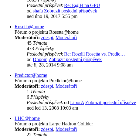
Poslední příspěvek
Re: E@H na GPU
od
shafa
Zobrazit poslední příspěvek
ned úno 19, 2017 5:55 pm
Rosetta@home
Fórum o projektu Rosetta@home
Moderátoři:
zdespi
,
Moderátoři
45
Témata
473
Příspěvky
Poslední příspěvek
Re: Rozdil Rosetta vs. Predic…
od
Dhoom
Zobrazit poslední příspěvek
úte říj 28, 2014 9:08 am
Predictor@home
Fórum o projektu Predictor@home
Moderátoři:
zdespi
,
Moderátoři
1
Témata
6
Příspěvky
Poslední příspěvek
od
LiborA
Zobrazit poslední příspěv
ned led 13, 2008 10:03 am
LHC@home
Fórum o projektu Large Hadron Collider
Moderátoři:
zdespi
,
Moderátoři
22
Témata