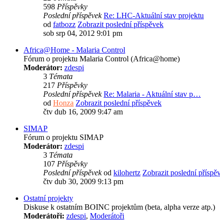
598
Příspěvky
Poslední příspěvek
Re: LHC-Aktuální stav projektu
od
fatbozz
Zobrazit poslední příspěvek
sob srp 04, 2012 9:01 pm
Africa@Home - Malaria Control
Fórum o projektu Malaria Control (Africa@home)
Moderátor:
zdespi
3
Témata
217
Příspěvky
Poslední příspěvek
Re: Malaria - Aktuální stav p…
od
Honza
Zobrazit poslední příspěvek
čtv dub 16, 2009 9:47 am
SIMAP
Fórum o projektu SIMAP
Moderátor:
zdespi
3
Témata
107
Příspěvky
Poslední příspěvek
od
kilohertz
Zobrazit poslední příspě
čtv dub 30, 2009 9:13 pm
Ostatní projekty
Diskuse k ostatním BOINC projektům (beta, alpha verze atp.)
Moderátoři:
zdespi
,
Moderátoři