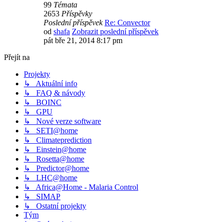
99
Témata
2653
Příspěvky
Poslední příspěvek
Re: Convector
od
shafa
Zobrazit poslední příspěvek
pát bře 21, 2014 8:17 pm
Přejít na
Projekty
↳ Aktuální info
↳ FAQ & návody
↳ BOINC
↳ GPU
↳ Nové verze software
↳ SETI@home
↳ Climateprediction
↳ Einstein@home
↳ Rosetta@home
↳ Predictor@home
↳ LHC@home
↳ Africa@Home - Malaria Control
↳ SIMAP
↳ Ostatní projekty
Tým