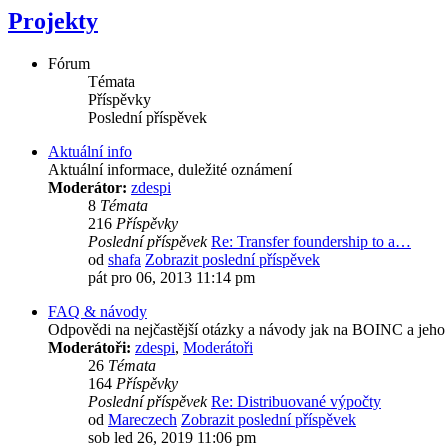
Projekty
Fórum
Témata
Příspěvky
Poslední příspěvek
Aktuální info
Aktuální informace, duležité oznámení
Moderátor:
zdespi
8
Témata
216
Příspěvky
Poslední příspěvek
Re: Transfer foundership to a…
od
shafa
Zobrazit poslední příspěvek
pát pro 06, 2013 11:14 pm
FAQ & návody
Odpovědi na nejčastější otázky a návody jak na BOINC a jeho 
Moderátoři:
zdespi
,
Moderátoři
26
Témata
164
Příspěvky
Poslední příspěvek
Re: Distribuované výpočty
od
Mareczech
Zobrazit poslední příspěvek
sob led 26, 2019 11:06 pm