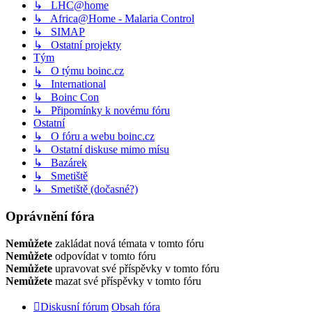
↳ LHC@home
↳ Africa@Home - Malaria Control
↳ SIMAP
↳ Ostatní projekty
Tým
↳ O týmu boinc.cz
↳ International
↳ Boinc Con
↳ Připomínky k novému fóru
Ostatní
↳ O fóru a webu boinc.cz
↳ Ostatní diskuse mimo mísu
↳ Bazárek
↳ Smetiště
↳ Smetiště (dočasné?)
Oprávnění fóra
Nemůžete
zakládat nová témata v tomto fóru
Nemůžete
odpovídat v tomto fóru
Nemůžete
upravovat své příspěvky v tomto fóru
Nemůžete
mazat své příspěvky v tomto fóru
Diskusní fórum
Obsah fóra