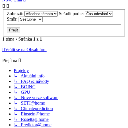
Zobrazit:
Seřadit podle:
Směr:
1 téma • Stránka
1
z
1
Vrátit se na Obsah fóra
Přejít na
Projekty
↳ Aktuální info
↳ FAQ & návody
↳ BOINC
↳ GPU
↳ Nové verze software
↳ SETI@home
↳ Climateprediction
↳ Einstein@home
↳ Rosetta@home
↳ Predictor@home