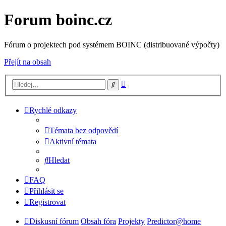
Forum boinc.cz
Fórum o projektech pod systémem BOINC (distribuované výpočty)
Přejít na obsah
Pokročilé
Hledat
hledání
Rychlé odkazy
Témata bez odpovědí
Aktivní témata
Hledat
FAQ
Přihlásit se
Registrovat
Diskusní fórum
Obsah fóra
Projekty
Predictor@home