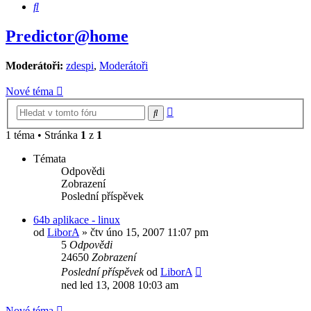
Hledat
Predictor@home
Moderátoři:
zdespi
,
Moderátoři
Nové téma
Pokročilé
Hledat
hledání
1 téma • Stránka
1
z
1
Témata
Odpovědi
Zobrazení
Poslední příspěvek
64b aplikace - linux
od
LiborA
»
čtv úno 15, 2007 11:07 pm
5
Odpovědi
24650
Zobrazení
Poslední příspěvek
od
LiborA
ned led 13, 2008 10:03 am
Nové téma