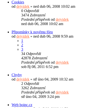
Cookies
od
dejvidek
»
ned dub 06, 2008 10:02 am
0
Odpovědi
3474
Zobrazení
Poslední příspěvek
od
dejvidek
ned dub 06, 2008 10:02 am
Připomínky k novému fóru
od
dejvidek
»
ned dub 06, 2008 9:59 am
1
2
3
34
Odpovědi
42878
Zobrazení
Poslední příspěvek
od
dejvidek
sob říj 08, 2011 6:52 pm
Chyby
od
dejvidek
»
stř úno 04, 2009 10:32 am
2
Odpovědi
3262
Zobrazení
Poslední příspěvek
od
dejvidek
stř úno 04, 2009 3:24 pm
Web boinc.cz