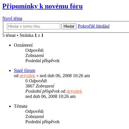
Připomínky k novému fóru
Nové téma
Pokročilé hledání
Hledat
5 témat • Stránka
1
z
1
Oznámení
Odpovědi
Zobrazení
Poslední příspěvek
Staré fórum
od
dejvidek
»
ned dub 06, 2008 10:26 am
0
Odpovědi
3867
Zobrazení
Poslední příspěvek
od
dejvidek
ned dub 06, 2008 10:26 am
Témata
Odpovědi
Zobrazení
Poslední příspěvek