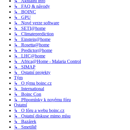
↳ Aktuální info
↳ FAQ & návody
↳ BOINC
↳ GPU
↳ Nové verze software
↳ SETI@home
↳ Climateprediction
↳ Einstein@home
↳ Rosetta@home
↳ Predictor@home
↳ LHC@home
↳ Africa@Home - Malaria Control
↳ SIMAP
↳ Ostatní projekty
Tým
↳ O týmu boinc.cz
↳ International
↳ Boinc Con
↳ Připomínky k novému fóru
Ostatní
↳ O fóru a webu boinc.cz
↳ Ostatní diskuse mimo mísu
↳ Bazárek
↳ Smetiště