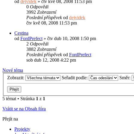
od
dejvidek
»
čtv kvě 08, 2008 11:53 pm
0
Odpovědi
3992
Zobrazení
Poslední příspěvek
od
dejvidek
čtv kvě 08, 2008 11:53 pm
Cestina
od
FordPrefect
»
čtv dub 10, 2008 1:50 pm
2
Odpovědi
3882
Zobrazení
Poslední příspěvek
od
FordPrefect
sob dub 12, 2008 4:22 pm
Nové téma
Zobrazit:
Seřadit podle:
Směr:
5 témat • Stránka
1
z
1
Vrátit se na Obsah fóra
Přejít na
Projekty