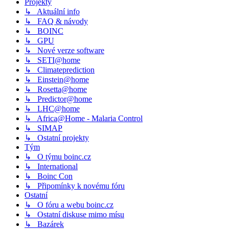
Projekty
↳ Aktuální info
↳ FAQ & návody
↳ BOINC
↳ GPU
↳ Nové verze software
↳ SETI@home
↳ Climateprediction
↳ Einstein@home
↳ Rosetta@home
↳ Predictor@home
↳ LHC@home
↳ Africa@Home - Malaria Control
↳ SIMAP
↳ Ostatní projekty
Tým
↳ O týmu boinc.cz
↳ International
↳ Boinc Con
↳ Připomínky k novému fóru
Ostatní
↳ O fóru a webu boinc.cz
↳ Ostatní diskuse mimo mísu
↳ Bazárek