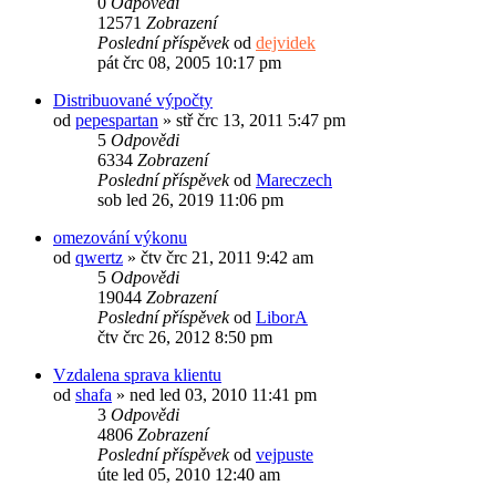
0
Odpovědi
12571
Zobrazení
Poslední příspěvek
od
dejvidek
pát črc 08, 2005 10:17 pm
Distribuované výpočty
od
pepespartan
»
stř črc 13, 2011 5:47 pm
5
Odpovědi
6334
Zobrazení
Poslední příspěvek
od
Mareczech
sob led 26, 2019 11:06 pm
omezování výkonu
od
qwertz
»
čtv črc 21, 2011 9:42 am
5
Odpovědi
19044
Zobrazení
Poslední příspěvek
od
LiborA
čtv črc 26, 2012 8:50 pm
Vzdalena sprava klientu
od
shafa
»
ned led 03, 2010 11:41 pm
3
Odpovědi
4806
Zobrazení
Poslední příspěvek
od
vejpuste
úte led 05, 2010 12:40 am