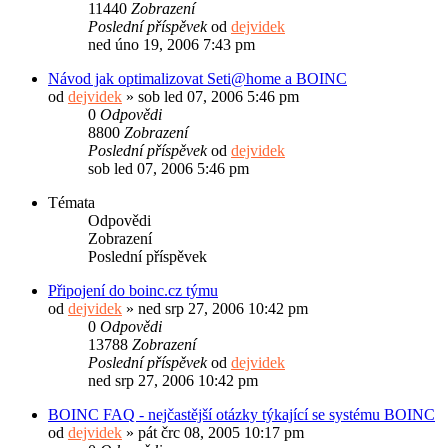
11440
Zobrazení
Poslední příspěvek
od
dejvidek
ned úno 19, 2006 7:43 pm
Návod jak optimalizovat Seti@home a BOINC
od
dejvidek
»
sob led 07, 2006 5:46 pm
0
Odpovědi
8800
Zobrazení
Poslední příspěvek
od
dejvidek
sob led 07, 2006 5:46 pm
Témata
Odpovědi
Zobrazení
Poslední příspěvek
Připojení do boinc.cz týmu
od
dejvidek
»
ned srp 27, 2006 10:42 pm
0
Odpovědi
13788
Zobrazení
Poslední příspěvek
od
dejvidek
ned srp 27, 2006 10:42 pm
BOINC FAQ - nejčastější otázky týkající se systému BOINC
od
dejvidek
»
pát črc 08, 2005 10:17 pm