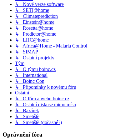
↳ Nové verze software
↳ SETI@home
↳ Climateprediction
↳ Einstein@home
↳ Rosetta@home
↳ Predictor@home
↳ LHC@home
↳ Africa@Home - Malaria Control
↳ SIMAP
↳ Ostatní projekty
Tým
↳ O týmu boinc.cz
↳ International
↳ Boinc Con
↳ Připomínky k novému fóru
Ostatní
↳ O fóru a webu boinc.cz
↳ Ostatní diskuse mimo mísu
↳ Bazárek
↳ Smetiště
↳ Smetiště (dočasné?)
Oprávnění fóra