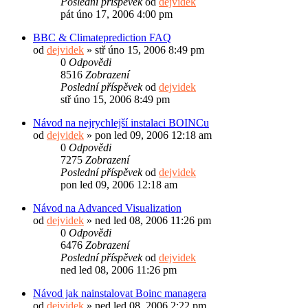
Poslední příspěvek
od
dejvidek
pát úno 17, 2006 4:00 pm
BBC & Climateprediction FAQ
od
dejvidek
»
stř úno 15, 2006 8:49 pm
0
Odpovědi
8516
Zobrazení
Poslední příspěvek
od
dejvidek
stř úno 15, 2006 8:49 pm
Návod na nejrychlejší instalaci BOINCu
od
dejvidek
»
pon led 09, 2006 12:18 am
0
Odpovědi
7275
Zobrazení
Poslední příspěvek
od
dejvidek
pon led 09, 2006 12:18 am
Návod na Advanced Visualization
od
dejvidek
»
ned led 08, 2006 11:26 pm
0
Odpovědi
6476
Zobrazení
Poslední příspěvek
od
dejvidek
ned led 08, 2006 11:26 pm
Návod jak nainstalovat Boinc managera
od
dejvidek
»
ned led 08, 2006 2:22 pm