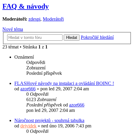
FAQ & návody
Moderátoři:
zdespi
,
Moderátoři
Nové téma
Pokročilé hledání
Hledat
23 témat • Stránka
1
z
1
Oznámení
Odpovědi
Zobrazení
Poslední příspěvek
FLASHové návody na instalaci a ovládání BOINC !
od
azor666
»
pon led 29, 2007 2:04 am
0
Odpovědi
6123
Zobrazení
Poslední příspěvek
od
azor666
pon led 29, 2007 2:04 am
Náročnost projektů - souhrná tabulka
od
dejvidek
»
ned úno 19, 2006 7:43 pm
0
Odpovědi