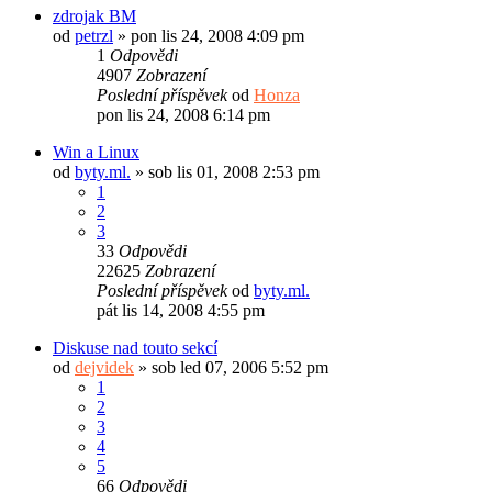
zdrojak BM
od
petrzl
»
pon lis 24, 2008 4:09 pm
1
Odpovědi
4907
Zobrazení
Poslední příspěvek
od
Honza
pon lis 24, 2008 6:14 pm
Win a Linux
od
byty.ml.
»
sob lis 01, 2008 2:53 pm
1
2
3
33
Odpovědi
22625
Zobrazení
Poslední příspěvek
od
byty.ml.
pát lis 14, 2008 4:55 pm
Diskuse nad touto sekcí
od
dejvidek
»
sob led 07, 2006 5:52 pm
1
2
3
4
5
66
Odpovědi