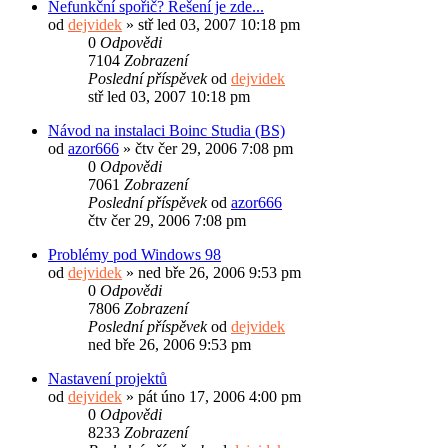
Nefunkční spořič? Řešení je zde...
od
dejvidek
»
stř led 03, 2007 10:18 pm
0
Odpovědi
7104
Zobrazení
Poslední příspěvek
od
dejvidek
stř led 03, 2007 10:18 pm
Návod na instalaci Boinc Studia (BS)
od
azor666
»
čtv čer 29, 2006 7:08 pm
0
Odpovědi
7061
Zobrazení
Poslední příspěvek
od
azor666
čtv čer 29, 2006 7:08 pm
Problémy pod Windows 98
od
dejvidek
»
ned bře 26, 2006 9:53 pm
0
Odpovědi
7806
Zobrazení
Poslední příspěvek
od
dejvidek
ned bře 26, 2006 9:53 pm
Nastavení projektů
od
dejvidek
»
pát úno 17, 2006 4:00 pm
0
Odpovědi
8233
Zobrazení