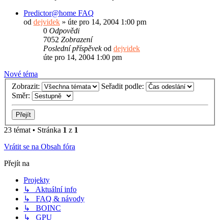
Predictor@home FAQ
od
dejvidek
»
úte pro 14, 2004 1:00 pm
0
Odpovědi
7052
Zobrazení
Poslední příspěvek
od
dejvidek
úte pro 14, 2004 1:00 pm
Nové téma
Zobrazit:
Seřadit podle:
Směr:
23 témat • Stránka
1
z
1
Vrátit se na Obsah fóra
Přejít na
Projekty
↳ Aktuální info
↳ FAQ & návody
↳ BOINC
↳ GPU