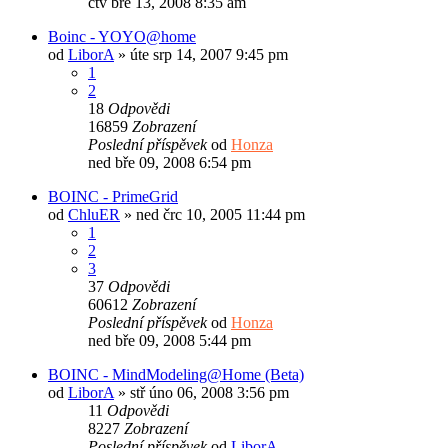
čtv bře 13, 2008 8:35 am
Boinc - YOYO@home
od
LiborA
»
úte srp 14, 2007 9:45 pm
1
2
18
Odpovědi
16859
Zobrazení
Poslední příspěvek
od
Honza
ned bře 09, 2008 6:54 pm
BOINC - PrimeGrid
od
ChluER
»
ned črc 10, 2005 11:44 pm
1
2
3
37
Odpovědi
60612
Zobrazení
Poslední příspěvek
od
Honza
ned bře 09, 2008 5:44 pm
BOINC - MindModeling@Home (Beta)
od
LiborA
»
stř úno 06, 2008 3:56 pm
11
Odpovědi
8227
Zobrazení
Poslední příspěvek
od
LiborA