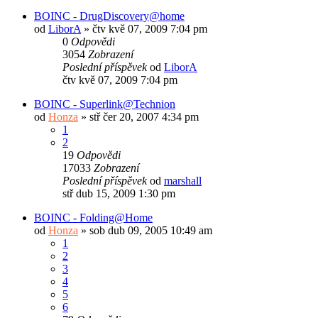
BOINC - DrugDiscovery@home
od
LiborA
»
čtv kvě 07, 2009 7:04 pm
0
Odpovědi
3054
Zobrazení
Poslední příspěvek
od
LiborA
čtv kvě 07, 2009 7:04 pm
BOINC - Superlink@Technion
od
Honza
»
stř čer 20, 2007 4:34 pm
1
2
19
Odpovědi
17033
Zobrazení
Poslední příspěvek
od
marshall
stř dub 15, 2009 1:30 pm
BOINC - Folding@Home
od
Honza
»
sob dub 09, 2005 10:49 am
1
2
3
4
5
6