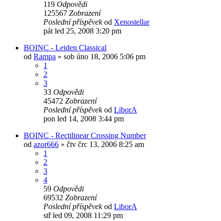
119
Odpovědi
125567
Zobrazení
Poslední příspěvek
od
Xenostellar
pát led 25, 2008 3:20 pm
BOINC - Leiden Classical
od
Rampa
»
sob úno 18, 2006 5:06 pm
1
2
3
33
Odpovědi
45472
Zobrazení
Poslední příspěvek
od
LiborA
pon led 14, 2008 3:44 pm
BOINC - Rectilinear Crossing Number
od
azor666
»
čtv črc 13, 2006 8:25 am
1
2
3
4
59
Odpovědi
69532
Zobrazení
Poslední příspěvek
od
LiborA
stř led 09, 2008 11:29 pm