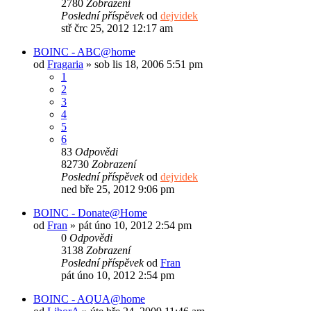
2780
Zobrazení
Poslední příspěvek
od
dejvidek
stř črc 25, 2012 12:17 am
BOINC - ABC@home
od
Fragaria
»
sob lis 18, 2006 5:51 pm
1
2
3
4
5
6
83
Odpovědi
82730
Zobrazení
Poslední příspěvek
od
dejvidek
ned bře 25, 2012 9:06 pm
BOINC - Donate@Home
od
Fran
»
pát úno 10, 2012 2:54 pm
0
Odpovědi
3138
Zobrazení
Poslední příspěvek
od
Fran
pát úno 10, 2012 2:54 pm
BOINC - AQUA@home