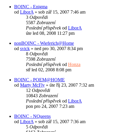
BOINC - Enigma
od
LiborA
»
sob zář 15, 2007 7:46 am
3
Odpovědi
5587
Zobrazení
Poslední příspěvek
od
LiborA
úte led 08, 2008 11:27 pm
nonBOINC - Wieferich@Home
od
svick
»
ned pro 30, 2007 8:34 pm
8
Odpovědi
7598
Zobrazení
Poslední příspěvek
od
Honza
stř led 02, 2008 8:08 pm
BOINC - POEM@HOME
od
Marty McFly
»
úte říj 23, 2007 7:32 am
12
Odpovědi
10843
Zobrazení
Poslední příspěvek
od
LiborA
pon pro 24, 2007 7:23 am
BOINC - NQueens
od
LiborA
»
sob zář 15, 2007 7:36 am
5
Odpovědi