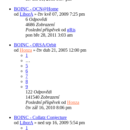
BOINC - QCN@Home
od
LiborA
»
čtv kvě 07, 2009 7:25 pm
6
Odpovědi
4686
Zobrazení
Poslední příspěvek
od
gRis
pon bře 28, 2011 3:03 am
BOINC - ORSA/Orbit
od
Honza
»
čtv dub 21, 2005 12:00 pm
1
…
5
6
7
8
9
122
Odpovědi
141540
Zobrazení
Poslední příspěvek
od
Honza
čtv zář 16, 2010 8:06 pm
BOINC - Collatz Conjecture
od
LiborA
»
ned srp 16, 2009 5:54 pm
1