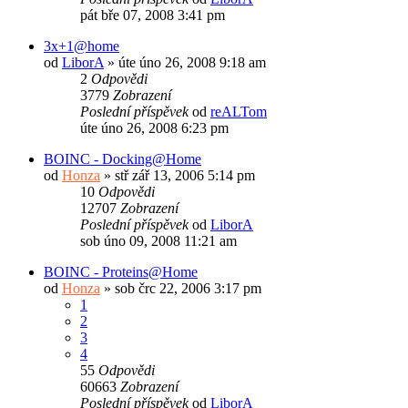
pát bře 07, 2008 3:41 pm
3x+1@home
od
LiborA
»
úte úno 26, 2008 9:18 am
2
Odpovědi
3779
Zobrazení
Poslední příspěvek
od
reALTom
úte úno 26, 2008 6:23 pm
BOINC - Docking@Home
od
Honza
»
stř zář 13, 2006 5:14 pm
10
Odpovědi
12707
Zobrazení
Poslední příspěvek
od
LiborA
sob úno 09, 2008 11:21 am
BOINC - Proteins@Home
od
Honza
»
sob črc 22, 2006 3:17 pm
1
2
3
4
55
Odpovědi
60663
Zobrazení
Poslední příspěvek
od
LiborA