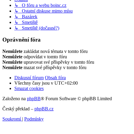
↳ O fóru a webu boinc.cz
↳ Ostatní diskuse mimo mísu
↳ Bazárek
↳ Smetiště
↳ Smetiště (dočasné?)
Oprávnění fóra
Nemůžete
zakládat nová témata v tomto fóru
Nemůžete
odpovídat v tomto fóru
Nemůžete
upravovat své příspěvky v tomto fóru
Nemůžete
mazat své příspěvky v tomto fóru
Diskusní fórum
Obsah fóra
Všechny časy jsou v
UTC+02:00
Smazat cookies
Založeno na
phpBB
® Forum Software © phpBB Limited
Český překlad –
phpBB.cz
Soukromí
|
Podmínky