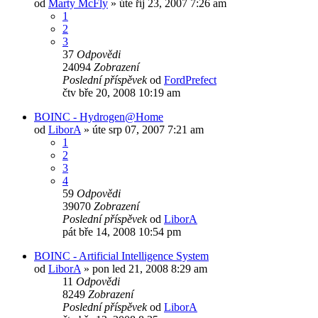
od
Marty McFly
»
úte říj 23, 2007 7:26 am
1
2
3
37
Odpovědi
24094
Zobrazení
Poslední příspěvek
od
FordPrefect
čtv bře 20, 2008 10:19 am
BOINC - Hydrogen@Home
od
LiborA
»
úte srp 07, 2007 7:21 am
1
2
3
4
59
Odpovědi
39070
Zobrazení
Poslední příspěvek
od
LiborA
pát bře 14, 2008 10:54 pm
BOINC - Artificial Intelligence System
od
LiborA
»
pon led 21, 2008 8:29 am
11
Odpovědi
8249
Zobrazení
Poslední příspěvek
od
LiborA