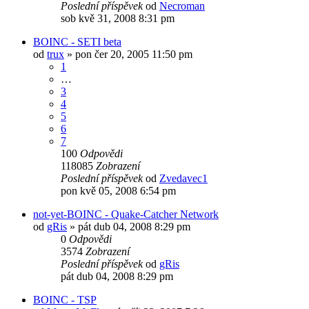
Poslední příspěvek
od
Necroman
sob kvě 31, 2008 8:31 pm
BOINC - SETI beta
od
trux
»
pon čer 20, 2005 11:50 pm
1
…
3
4
5
6
7
100
Odpovědi
118085
Zobrazení
Poslední příspěvek
od
Zvedavec1
pon kvě 05, 2008 6:54 pm
not-yet-BOINC - Quake-Catcher Network
od
gRis
»
pát dub 04, 2008 8:29 pm
0
Odpovědi
3574
Zobrazení
Poslední příspěvek
od
gRis
pát dub 04, 2008 8:29 pm
BOINC - TSP