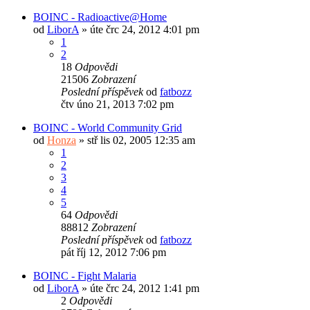
BOINC - Radioactive@Home
od
LiborA
»
úte črc 24, 2012 4:01 pm
1
2
18
Odpovědi
21506
Zobrazení
Poslední příspěvek
od
fatbozz
čtv úno 21, 2013 7:02 pm
BOINC - World Community Grid
od
Honza
»
stř lis 02, 2005 12:35 am
1
2
3
4
5
64
Odpovědi
88812
Zobrazení
Poslední příspěvek
od
fatbozz
pát říj 12, 2012 7:06 pm
BOINC - Fight Malaria
od
LiborA
»
úte črc 24, 2012 1:41 pm
2
Odpovědi