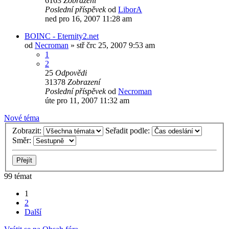
6163
Zobrazení
Poslední příspěvek
od
LiborA
ned pro 16, 2007 11:28 am
BOINC - Eternity2.net
od
Necroman
»
stř črc 25, 2007 9:53 am
1
2
25
Odpovědi
31378
Zobrazení
Poslední příspěvek
od
Necroman
úte pro 11, 2007 11:32 am
Nové téma
Zobrazit:
Seřadit podle:
Směr:
99 témat
1
2
Další