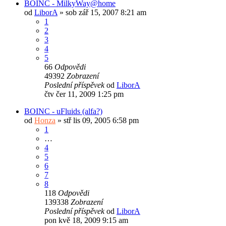
BOINC - MilkyWay@home
od
LiborA
»
sob zář 15, 2007 8:21 am
1
2
3
4
5
66
Odpovědi
49392
Zobrazení
Poslední příspěvek
od
LiborA
čtv čer 11, 2009 1:25 pm
BOINC - uFluids (alfa?)
od
Honza
»
stř lis 09, 2005 6:58 pm
1
…
4
5
6
7
8
118
Odpovědi
139338
Zobrazení
Poslední příspěvek
od
LiborA
pon kvě 18, 2009 9:15 am