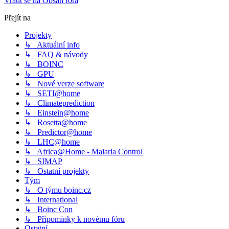
Vrátit se na Obsah fóra
Přejít na
Projekty
↳ Aktuální info
↳ FAQ & návody
↳ BOINC
↳ GPU
↳ Nové verze software
↳ SETI@home
↳ Climateprediction
↳ Einstein@home
↳ Rosetta@home
↳ Predictor@home
↳ LHC@home
↳ Africa@Home - Malaria Control
↳ SIMAP
↳ Ostatní projekty
Tým
↳ O týmu boinc.cz
↳ International
↳ Boinc Con
↳ Připomínky k novému fóru
Ostatní