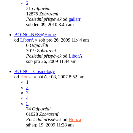
2
21
Odpovědi
12875
Zobrazení
Poslední příspěvek
od
gallarr
sob led 09, 2010 8:45 am
BOINC-NFS@Home
od
LiborA
»
sob pro 26, 2009 11:44 am
0
Odpovědi
3019
Zobrazení
Poslední příspěvek
od
LiborA
sob pro 26, 2009 11:44 am
BOINC - Cosmology
od
Honza
»
pát čer 08, 2007 8:52 pm
1
2
3
4
5
74
Odpovědi
61028
Zobrazení
Poslední příspěvek
od
Honza
stř srp 19, 2009 11:28 am