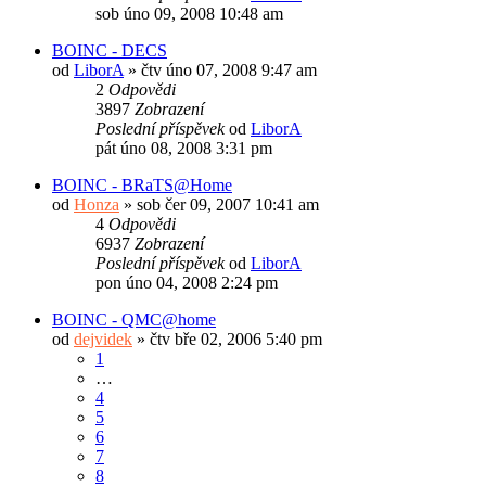
sob úno 09, 2008 10:48 am
BOINC - DECS
od
LiborA
»
čtv úno 07, 2008 9:47 am
2
Odpovědi
3897
Zobrazení
Poslední příspěvek
od
LiborA
pát úno 08, 2008 3:31 pm
BOINC - BRaTS@Home
od
Honza
»
sob čer 09, 2007 10:41 am
4
Odpovědi
6937
Zobrazení
Poslední příspěvek
od
LiborA
pon úno 04, 2008 2:24 pm
BOINC - QMC@home
od
dejvidek
»
čtv bře 02, 2006 5:40 pm
1
…
4
5
6
7
8