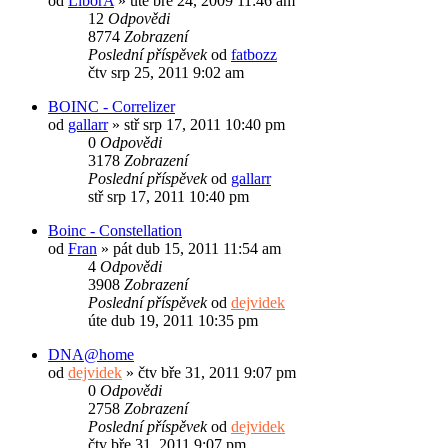
od
LiborA
»
úte bře 24, 2009 11:46 am
12
Odpovědi
8774
Zobrazení
Poslední příspěvek
od
fatbozz
čtv srp 25, 2011 9:02 am
BOINC - Correlizer
od
gallarr
»
stř srp 17, 2011 10:40 pm
0
Odpovědi
3178
Zobrazení
Poslední příspěvek
od
gallarr
stř srp 17, 2011 10:40 pm
Boinc - Constellation
od
Fran
»
pát dub 15, 2011 11:54 am
4
Odpovědi
3908
Zobrazení
Poslední příspěvek
od
dejvidek
úte dub 19, 2011 10:35 pm
DNA@home
od
dejvidek
»
čtv bře 31, 2011 9:07 pm
0
Odpovědi
2758
Zobrazení
Poslední příspěvek
od
dejvidek
čtv bře 31, 2011 9:07 pm