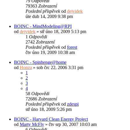
79
Odpovědi
79363
Zobrazení
Poslední příspěvek
od
dejvidek
úte dub 14, 2009 9:38 pm
BOINC - MindModeling@RPI
od
dejvidek
»
stř úno 18, 2009 5:13 pm
1
Odpovědi
2742
Zobrazení
Poslední příspěvek
od
forest
čtv úno 19, 2009 10:38 am
BOINC - Spinhenge@home
od
Honza
»
sob črc 22, 2006 3:31 pm
1
2
3
4
58
Odpovědi
72686
Zobrazení
Poslední příspěvek
od
zdespi
stř úno 18, 2009 5:26 pm
BOINC - Harvard Clean Energy Project
od
Marty McFly
»
čtv srp 30, 2007 10:03 am
6
Odpovědi