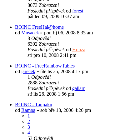
8073
Zobrazení
Poslední příspěvek
od
forest
pát led 09, 2009 10:37 am
BOINC FreeHal@home
od
Musacek
»
pon říj 06, 2008 8:35 am
8
Odpovědi
6392
Zobrazení
Poslední příspěvek
od
Honza
stř pro 10, 2008 2:41 pm
BOINC - FreeRainbowTables
od
jarecek
»
úte lis 25, 2008 4:17 pm
1
Odpovědi
2888
Zobrazení
Poslední příspěvek
od
gallarr
stř lis 26, 2008 1:56 pm
BOINC - Tanpaku
od
Rampa
»
sob bře 18, 2006 4:26 pm
1
2
3
4
53
Odpovědi