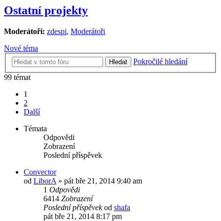
Ostatní projekty
Moderátoři:
zdespi
,
Moderátoři
Nové téma
Pokročilé hledání
Hledat
99 témat
1
2
Další
Témata
Odpovědi
Zobrazení
Poslední příspěvek
Convector
od
LiborA
»
pát bře 21, 2014 9:40 am
1
Odpovědi
6414
Zobrazení
Poslední příspěvek
od
shafa
pát bře 21, 2014 8:17 pm