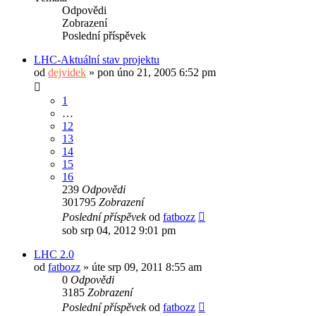
Odpovědi
Zobrazení
Poslední příspěvek
LHC-Aktuální stav projektu
od
dejvidek
»
pon úno 21, 2005 6:52 pm
1
…
12
13
14
15
16
239
Odpovědi
301795
Zobrazení
Poslední příspěvek
od
fatbozz
sob srp 04, 2012 9:01 pm
LHC 2.0
od
fatbozz
»
úte srp 09, 2011 8:55 am
0
Odpovědi
3185
Zobrazení
Poslední příspěvek
od
fatbozz