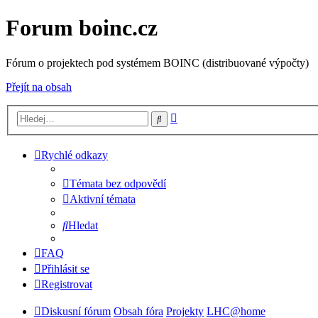
Forum boinc.cz
Fórum o projektech pod systémem BOINC (distribuované výpočty)
Přejít na obsah
Pokročilé
Hledat
hledání
Rychlé odkazy
Témata bez odpovědí
Aktivní témata
Hledat
FAQ
Přihlásit se
Registrovat
Diskusní fórum
Obsah fóra
Projekty
LHC@home