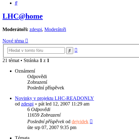
Hledat
LHC@home
Moderátoři:
zdespi
,
Moderátoři
Nové téma
Pokročilé
Hledat
hledání
21 témat • Stránka
1
z
1
Oznámení
Odpovědi
Zobrazení
Poslední příspěvek
Novinky v projektu LHC-READONLY
od
zdespi
»
pát led 12, 2007 11:29 am
6
Odpovědi
11659
Zobrazení
Poslední příspěvek
od
dejvidek
úte srp 07, 2007 9:35 pm
Témata