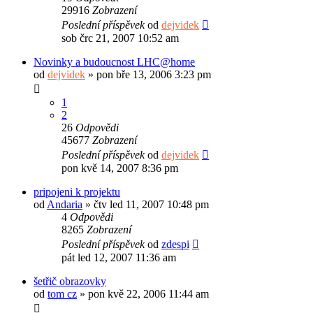
29916
Zobrazení
Poslední příspěvek
od
dejvidek
sob črc 21, 2007 10:52 am
Novinky a budoucnost LHC@home
od
dejvidek
»
pon bře 13, 2006 3:23 pm
1
2
26
Odpovědi
45677
Zobrazení
Poslední příspěvek
od
dejvidek
pon kvě 14, 2007 8:36 pm
pripojeni k projektu
od
Andaria
»
čtv led 11, 2007 10:48 pm
4
Odpovědi
8265
Zobrazení
Poslední příspěvek
od
zdespi
pát led 12, 2007 11:36 am
šetřič obrazovky
od
tom cz
»
pon kvě 22, 2006 11:44 am