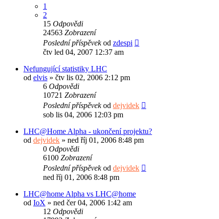
1
2
15
Odpovědi
24563
Zobrazení
Poslední příspěvek
od
zdespi
čtv led 04, 2007 12:37 am
Nefungující statistiky LHC
od
elvis
»
čtv lis 02, 2006 2:12 pm
6
Odpovědi
10721
Zobrazení
Poslední příspěvek
od
dejvidek
sob lis 04, 2006 12:03 pm
LHC@Home Alpha - ukončení projektu?
od
dejvidek
»
ned říj 01, 2006 8:48 pm
0
Odpovědi
6100
Zobrazení
Poslední příspěvek
od
dejvidek
ned říj 01, 2006 8:48 pm
LHC@home Alpha vs LHC@home
od
IoX
»
ned čer 04, 2006 1:42 am
12
Odpovědi