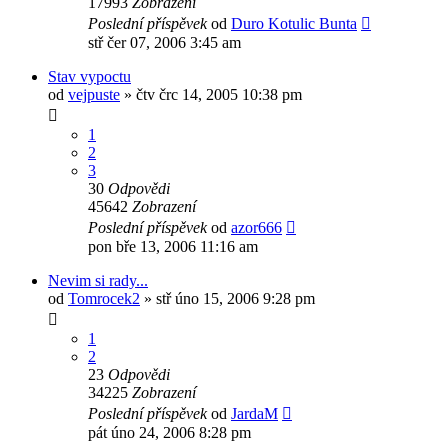
17993
Zobrazení
Poslední příspěvek
od
Duro Kotulic Bunta
stř čer 07, 2006 3:45 am
Stav vypoctu
od
vejpuste
»
čtv črc 14, 2005 10:38 pm
1
2
3
30
Odpovědi
45642
Zobrazení
Poslední příspěvek
od
azor666
pon bře 13, 2006 11:16 am
Nevim si rady...
od
Tomrocek2
»
stř úno 15, 2006 9:28 pm
1
2
23
Odpovědi
34225
Zobrazení
Poslední příspěvek
od
JardaM
pát úno 24, 2006 8:28 pm