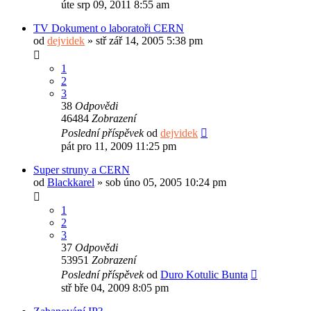
úte srp 09, 2011 8:55 am
TV Dokument o laboratoři CERN
od
dejvidek
»
stř zář 14, 2005 5:38 pm
1
2
3
38
Odpovědi
46484
Zobrazení
Poslední příspěvek
od
dejvidek
pát pro 11, 2009 11:25 pm
Super struny a CERN
od
Blackkarel
»
sob úno 05, 2005 10:24 pm
1
2
3
37
Odpovědi
53951
Zobrazení
Poslední příspěvek
od
Duro Kotulic Bunta
stř bře 04, 2009 8:05 pm