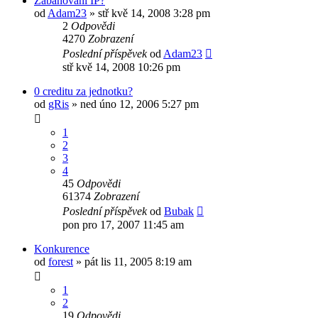
Zabanování IP?
od
Adam23
»
stř kvě 14, 2008 3:28 pm
2
Odpovědi
4270
Zobrazení
Poslední příspěvek
od
Adam23
stř kvě 14, 2008 10:26 pm
0 creditu za jednotku?
od
gRis
»
ned úno 12, 2006 5:27 pm
1
2
3
4
45
Odpovědi
61374
Zobrazení
Poslední příspěvek
od
Bubak
pon pro 17, 2007 11:45 am
Konkurence
od
forest
»
pát lis 11, 2005 8:19 am
1
2
19
Odpovědi