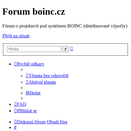
Forum boinc.cz
Fórum o projektech pod systémem BOINC (distribuované výpočty)
Přejít na obsah
Pokročilé
Hledat
hledání
Rychlé odkazy
Témata bez odpovědí
Aktivní témata
Hledat
FAQ
Přihlásit se
Diskusní fórum
Obsah fóra
Hledat