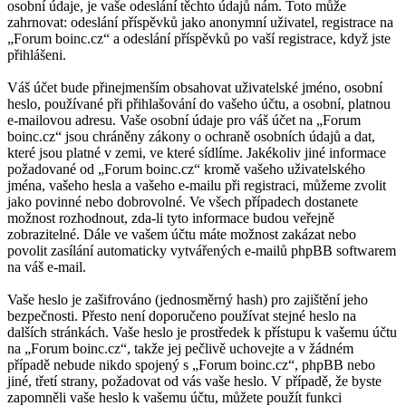
osobní údaje, je vaše odeslání těchto údajů nám. Toto může
zahrnovat: odeslání příspěvků jako anonymní uživatel, registrace na
„Forum boinc.cz“ a odeslání příspěvků po vaší registrace, když jste
přihlášeni.
Váš účet bude přinejmenším obsahovat uživatelské jméno, osobní
heslo, používané při přihlašování do vašeho účtu, a osobní, platnou
e-mailovou adresu. Vaše osobní údaje pro váš účet na „Forum
boinc.cz“ jsou chráněny zákony o ochraně osobních údajů a dat,
které jsou platné v zemi, ve které sídlíme. Jakékoliv jiné informace
požadované od „Forum boinc.cz“ kromě vašeho uživatelského
jména, vašeho hesla a vašeho e-mailu při registraci, můžeme zvolit
jako povinné nebo dobrovolné. Ve všech případech dostanete
možnost rozhodnout, zda-li tyto informace budou veřejně
zobrazitelné. Dále ve vašem účtu máte možnost zakázat nebo
povolit zasílání automaticky vytvářených e-mailů phpBB softwarem
na váš e-mail.
Vaše heslo je zašifrováno (jednosměrný hash) pro zajištění jeho
bezpečnosti. Přesto není doporučeno používat stejné heslo na
dalších stránkách. Vaše heslo je prostředek k přístupu k vašemu účtu
na „Forum boinc.cz“, takže jej pečlivě uchovejte a v žádném
případě nebude nikdo spojený s „Forum boinc.cz“, phpBB nebo
jiné, třetí strany, požadovat od vás vaše heslo. V případě, že byste
zapomněli vaše heslo k vašemu účtu, můžete použít funkci