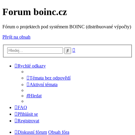
Forum boinc.cz
Fórum o projektech pod systémem BOINC (distribuované výpočty)
Přejít na obsah
Pokročilé
Hledat
hledání
Rychlé odkazy
Témata bez odpovědí
Aktivní témata
Hledat
FAQ
Přihlásit se
Registrovat
Diskusní fórum
Obsah fóra