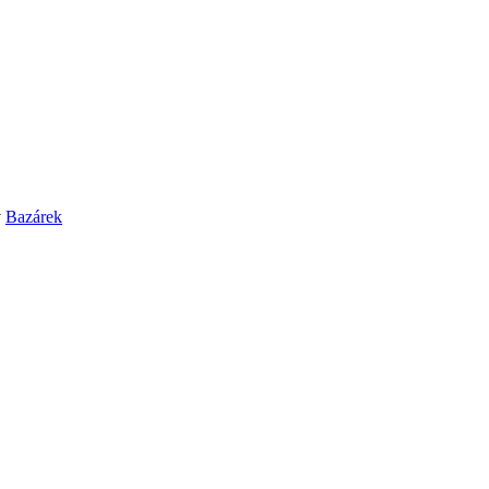
v
Bazárek