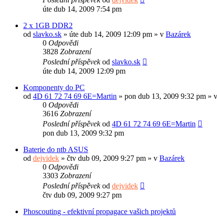
úte dub 14, 2009 7:54 pm
2 x 1GB DDR2
od
slavko.sk
»
úte dub 14, 2009 12:09 pm
» v
Bazárek
0
Odpovědi
3828
Zobrazení
Poslední příspěvek
od
slavko.sk
úte dub 14, 2009 12:09 pm
Komponenty do PC
od
4D 61 72 74 69 6E=Martin
»
pon dub 13, 2009 9:32 pm
» 
0
Odpovědi
3616
Zobrazení
Poslední příspěvek
od
4D 61 72 74 69 6E=Martin
pon dub 13, 2009 9:32 pm
Baterie do ntb ASUS
od
dejvidek
»
čtv dub 09, 2009 9:27 pm
» v
Bazárek
0
Odpovědi
3303
Zobrazení
Poslední příspěvek
od
dejvidek
čtv dub 09, 2009 9:27 pm
Phoscouting - efektivní propagace vašich projektů