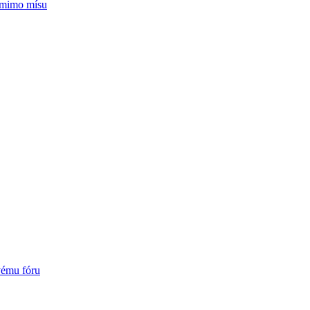
 mimo mísu
vému fóru