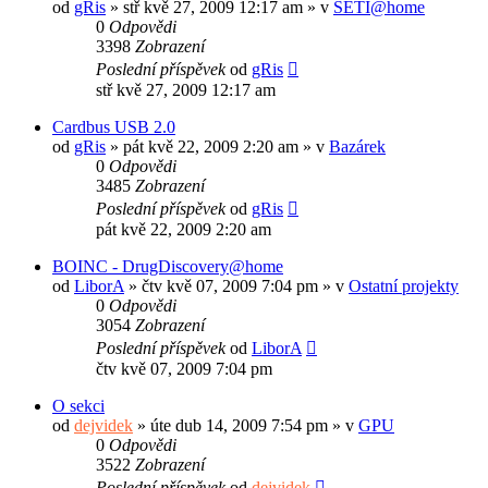
od
gRis
»
stř kvě 27, 2009 12:17 am
» v
SETI@home
0
Odpovědi
3398
Zobrazení
Poslední příspěvek
od
gRis
stř kvě 27, 2009 12:17 am
Cardbus USB 2.0
od
gRis
»
pát kvě 22, 2009 2:20 am
» v
Bazárek
0
Odpovědi
3485
Zobrazení
Poslední příspěvek
od
gRis
pát kvě 22, 2009 2:20 am
BOINC - DrugDiscovery@home
od
LiborA
»
čtv kvě 07, 2009 7:04 pm
» v
Ostatní projekty
0
Odpovědi
3054
Zobrazení
Poslední příspěvek
od
LiborA
čtv kvě 07, 2009 7:04 pm
O sekci
od
dejvidek
»
úte dub 14, 2009 7:54 pm
» v
GPU
0
Odpovědi
3522
Zobrazení
Poslední příspěvek
od
dejvidek