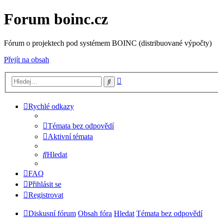
Forum boinc.cz
Fórum o projektech pod systémem BOINC (distribuované výpočty)
Přejít na obsah
Pokročilé
Hledat
hledání
Rychlé odkazy
Témata bez odpovědí
Aktivní témata
Hledat
FAQ
Přihlásit se
Registrovat
Diskusní fórum
Obsah fóra
Hledat
Témata bez odpovědí