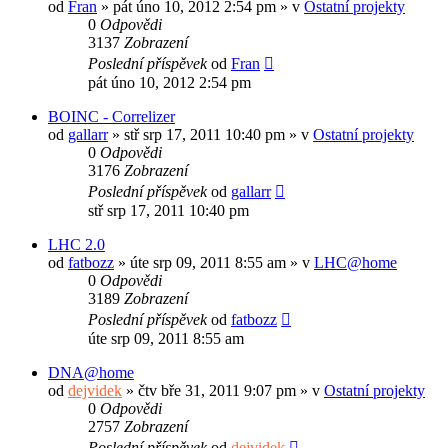
od
Fran
»
pát úno 10, 2012 2:54 pm
» v
Ostatní projekty
0
Odpovědi
3137
Zobrazení
Poslední příspěvek
od
Fran
pát úno 10, 2012 2:54 pm
BOINC - Correlizer
od
gallarr
»
stř srp 17, 2011 10:40 pm
» v
Ostatní projekty
0
Odpovědi
3176
Zobrazení
Poslední příspěvek
od
gallarr
stř srp 17, 2011 10:40 pm
LHC 2.0
od
fatbozz
»
úte srp 09, 2011 8:55 am
» v
LHC@home
0
Odpovědi
3189
Zobrazení
Poslední příspěvek
od
fatbozz
úte srp 09, 2011 8:55 am
DNA@home
od
dejvidek
»
čtv bře 31, 2011 9:07 pm
» v
Ostatní projekty
0
Odpovědi
2757
Zobrazení
Poslední příspěvek
od
dejvidek