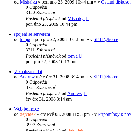
od
Mishalga
»
pon úno 23, 2009 10:44 pm
» v
Ostatní diskuse
0
Odpovědi
3122
Zobrazení
Poslední příspěvek
od
Mishalga
pon úno 23, 2009 10:44 pm
spojení se serverem
od
tomja
»
pon pro 22, 2008 10:13 pm
» v
SETI@home
0
Odpovědi
3311
Zobrazení
Poslední příspěvek
od
tomja
pon pro 22, 2008 10:13 pm
Vizualizace dat
od
Andrew
»
čtv črc 31, 2008 3:14 am
» v
SETI@home
0
Odpovědi
3721
Zobrazení
Poslední příspěvek
od
Andrew
čtv črc 31, 2008 3:14 am
Web boinc.cz
od
dejvidek
»
čtv kvě 08, 2008 11:53 pm
» v
Připomínky k no
0
Odpovědi
3997
Zobrazení
Poslední příspěvek
od
dejvidek