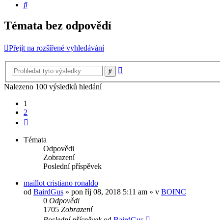
Hledat
Témata bez odpovědí
Přejít na rozšířené vyhledávání
Pokročilé
Hledat
hledání
Nalezeno 100 výsledků hledání
1
2
Další
Témata
Odpovědi
Zobrazení
Poslední příspěvek
maillot cristiano ronaldo
od
BairdGus
»
pon říj 08, 2018 5:11 am
» v
BOINC
0
Odpovědi
1705
Zobrazení
Poslední příspěvek
od
BairdGus