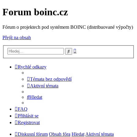
Forum boinc.cz
Fórum o projektech pod systémem BOINC (distribuované výpočty)
Přejít na obsah
Pokročilé
Hledat
hledání
Rychlé odkazy
Témata bez odpovědí
Aktivní témata
Hledat
FAQ
Přihlásit se
Registrovat
Diskusní fórum
Obsah fóra
Hledat
Aktivní témata