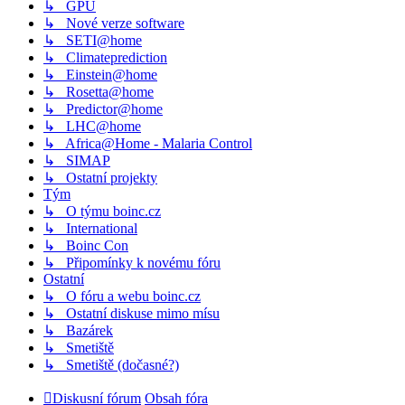
↳ GPU
↳ Nové verze software
↳ SETI@home
↳ Climateprediction
↳ Einstein@home
↳ Rosetta@home
↳ Predictor@home
↳ LHC@home
↳ Africa@Home - Malaria Control
↳ SIMAP
↳ Ostatní projekty
Tým
↳ O týmu boinc.cz
↳ International
↳ Boinc Con
↳ Připomínky k novému fóru
Ostatní
↳ O fóru a webu boinc.cz
↳ Ostatní diskuse mimo mísu
↳ Bazárek
↳ Smetiště
↳ Smetiště (dočasné?)
Diskusní fórum
Obsah fóra