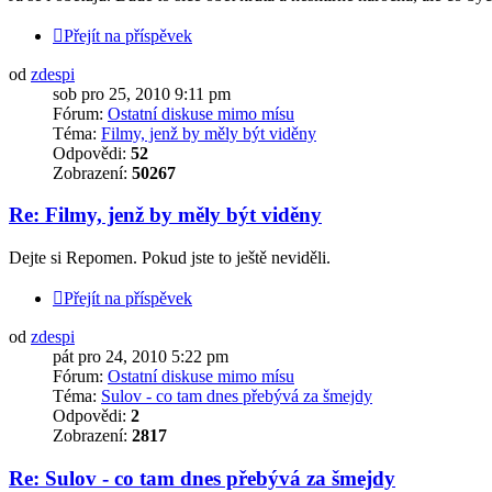
Přejít na příspěvek
od
zdespi
sob pro 25, 2010 9:11 pm
Fórum:
Ostatní diskuse mimo mísu
Téma:
Filmy, jenž by měly být viděny
Odpovědi:
52
Zobrazení:
50267
Re: Filmy, jenž by měly být viděny
Dejte si Repomen. Pokud jste to ještě neviděli.
Přejít na příspěvek
od
zdespi
pát pro 24, 2010 5:22 pm
Fórum:
Ostatní diskuse mimo mísu
Téma:
Sulov - co tam dnes přebývá za šmejdy
Odpovědi:
2
Zobrazení:
2817
Re: Sulov - co tam dnes přebývá za šmejdy