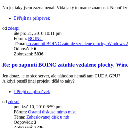
No jo, taky jsem zaznamenal. Vida jaký to máme známosti. Neboť lze h
Přejít na příspěvek
od
zdespi
úte pro 21, 2010 10:11 pm
Fórum:
BOINC
Téma:
po zapnuti BOINC zatuhle vzdalene plochy, Windows 
Odpovědi:
6
Zobrazení:
5836
Re: po zapnuti BOINC zatuhle vzdalene plochy, Wi
Jen dotaz, je to sice server, ale náhodou nemáš tam CUDA GPU?
A když pustíš jinej projekt, dělá to taky?
Přejít na příspěvek
od
zdespi
pon kvě 10, 2010 6:59 pm
Fórum:
Ostatní diskuse mimo mísu
Téma:
Zaheslovanej disk u ntb
Odpovědi:
3
Zobrazení:
3236