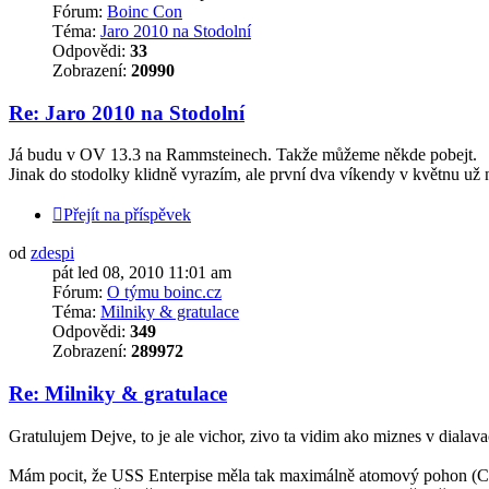
Fórum:
Boinc Con
Téma:
Jaro 2010 na Stodolní
Odpovědi:
33
Zobrazení:
20990
Re: Jaro 2010 na Stodolní
Já budu v OV 13.3 na Rammsteinech. Takže můžeme někde pobejt.
Jinak do stodolky klidně vyrazím, ale první dva víkendy v květnu už
Přejít na příspěvek
od
zdespi
pát led 08, 2010 11:01 am
Fórum:
O týmu boinc.cz
Téma:
Milniky & gratulace
Odpovědi:
349
Zobrazení:
289972
Re: Milniky & gratulace
Gratulujem Dejve, to je ale vichor, zivo ta vidim ako miznes v dialava
Mám pocit, že USS Enterpise měla tak maximálně atomový pohon 