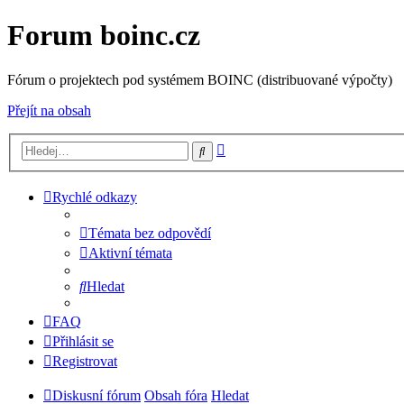
Forum boinc.cz
Fórum o projektech pod systémem BOINC (distribuované výpočty)
Přejít na obsah
Pokročilé
Hledat
hledání
Rychlé odkazy
Témata bez odpovědí
Aktivní témata
Hledat
FAQ
Přihlásit se
Registrovat
Diskusní fórum
Obsah fóra
Hledat