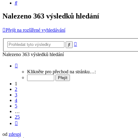
Hledat
Nalezeno 363 výsledků hledání
Přejít na rozšířené vyhledávání
Pokročilé
Hledat
hledání
Nalezeno 363 výsledků hledání
Stránka
1
Klikněte pro přechod na stránku…:
z
25
1
2
3
4
5
…
25
Další
od
zdespi