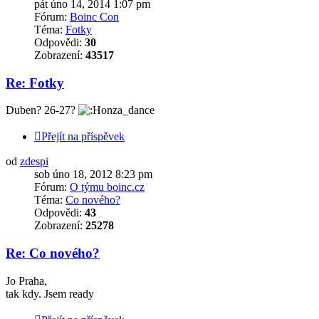
pát úno 14, 2014 1:07 pm
Fórum:
Boinc Con
Téma:
Fotky
Odpovědi:
30
Zobrazení:
43517
Re: Fotky
Duben? 26-27?
Přejít na příspěvek
od
zdespi
sob úno 18, 2012 8:23 pm
Fórum:
O týmu boinc.cz
Téma:
Co nového?
Odpovědi:
43
Zobrazení:
25278
Re: Co nového?
Jo Praha,
tak kdy. Jsem ready