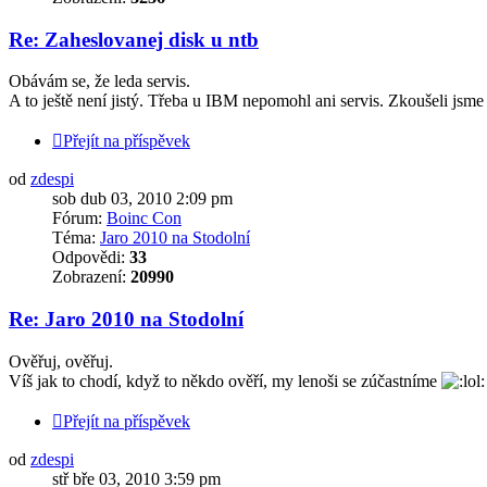
Re: Zaheslovanej disk u ntb
Obávám se, že leda servis.
A to ještě není jistý. Třeba u IBM nepomohl ani servis. Zkoušeli jsme
Přejít na příspěvek
od
zdespi
sob dub 03, 2010 2:09 pm
Fórum:
Boinc Con
Téma:
Jaro 2010 na Stodolní
Odpovědi:
33
Zobrazení:
20990
Re: Jaro 2010 na Stodolní
Ověřuj, ověřuj.
Víš jak to chodí, když to někdo ověří, my lenoši se zúčastníme
Přejít na příspěvek
od
zdespi
stř bře 03, 2010 3:59 pm