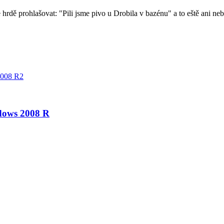
rdě prohlašovat: "Pili jsme pivo u Drobila v bazénu" a to eště ani ne
2008 R2
ndows 2008 R