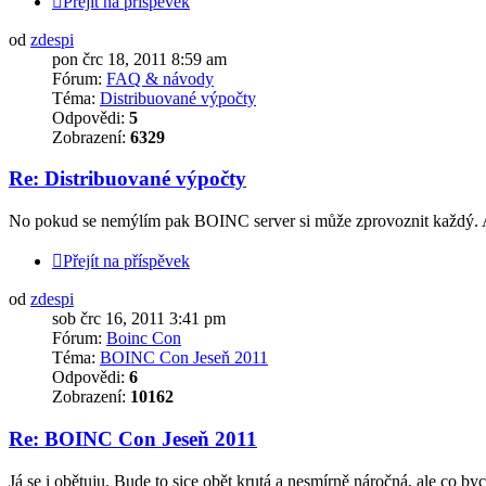
Přejít na příspěvek
od
zdespi
pon črc 18, 2011 8:59 am
Fórum:
FAQ & návody
Téma:
Distribuované výpočty
Odpovědi:
5
Zobrazení:
6329
Re: Distribuované výpočty
No pokud se nemýlím pak BOINC server si může zprovoznit každý. As
Přejít na příspěvek
od
zdespi
sob črc 16, 2011 3:41 pm
Fórum:
Boinc Con
Téma:
BOINC Con Jeseň 2011
Odpovědi:
6
Zobrazení:
10162
Re: BOINC Con Jeseň 2011
Já se i obětuju. Bude to sice obět krutá a nesmírně náročná, ale co by