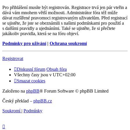
Pro přihlášení musíte být registrován. Registrace trvá jen pár vteřin a
dává vám mnohem větší možnosti. Administrátor fóra též může
dávat rozšířené pravomoci registrovaným uživatelům. Před registrací
se ujistěte, že jste se obeznámili s našimi podmínkami pro použití a
s dalšími pravidly a ujednáními. Také se ujistěte, že si přečtete
jakákoliv pravidla, která se na fóru objeví.
Podmínky pro užívání
|
Ochrana soukromí
Registrovat
Diskusní fórum
Obsah fóra
Všechny časy jsou v
UTC+02:00
Smazat cookies
Založeno na
phpBB
® Forum Software © phpBB Limited
Český překlad –
phpBB.cz
Soukromí
|
Podmínky