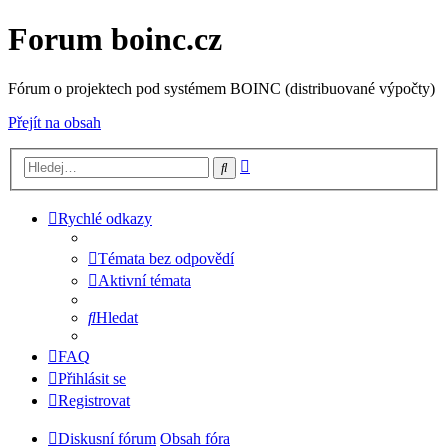
Forum boinc.cz
Fórum o projektech pod systémem BOINC (distribuované výpočty)
Přejít na obsah
Pokročilé
Hledat
hledání
Rychlé odkazy
Témata bez odpovědí
Aktivní témata
Hledat
FAQ
Přihlásit se
Registrovat
Diskusní fórum
Obsah fóra